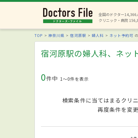
全国のドクター14,36
クリニック・病院 156,
TOP
神奈川県
宿河原駅
婦人科
ネット予約可
の
宿河原駅の婦人科、ネッ
0
件中
1〜0件を表示
検索条件に当てはまるクリ
再度条件を変