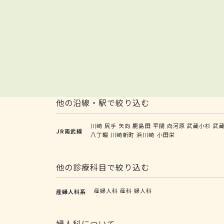
他の沿線・駅で絞り込む
川崎
尻手
矢向
鹿島田
平間
向河原
武蔵小杉
武
JR南武線
八丁畷
川崎新町
浜川崎
小田栄
他の診療科目で絞り込む
産婦人科
産科
婦人科
産婦人科系
婦人科について