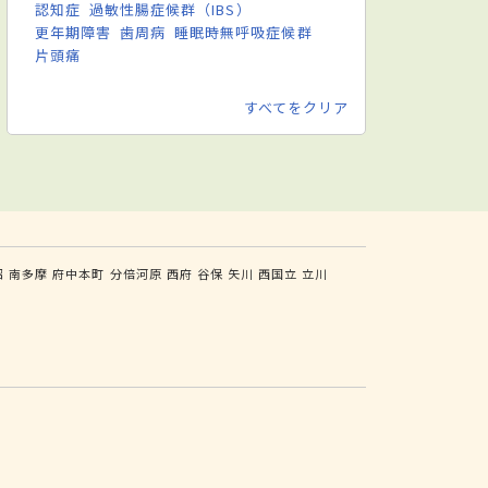
認知症
過敏性腸症候群（IBS）
更年期障害
歯周病
睡眠時無呼吸症候群
片頭痛
すべてをクリア
沼
南多摩
府中本町
分倍河原
西府
谷保
矢川
西国立
立川