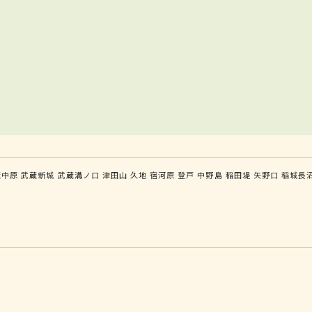
蔵中原
武蔵新城
武蔵溝ノ口
津田山
久地
宿河原
登戸
中野島
稲田堤
矢野口
稲城長