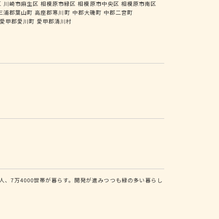
区
川崎市麻生区
相模原市緑区
相模原市中央区
相模原市南区
三浦郡葉山町
高座郡寒川町
中郡大磯町
中郡二宮町
愛甲郡愛川町
愛甲郡清川村
、7万4000世帯が暮らす。開発が進みつつも緑の多い暮らし