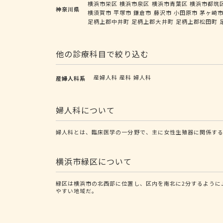
横浜市栄区
横浜市泉区
横浜市青葉区
横浜市都筑
神奈川県
横須賀市
平塚市
鎌倉市
藤沢市
小田原市
茅ヶ崎
足柄上郡中井町
足柄上郡大井町
足柄上郡松田町
他の診療科目で絞り込む
産婦人科
産科
婦人科
産婦人科系
婦人科について
婦人科とは、臨床医学の一分野で、主に女性生殖器に関係する
横浜市緑区について
緑区は横浜市の北西部に位置し、区内を南北に2分するようにJ
やすい地域だ。