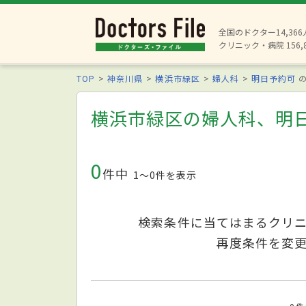
全国のドクター14,36
クリニック・病院 156,
TOP
神奈川県
横浜市緑区
婦人科
明日予約可
の
横浜市緑区の婦人科、明
0
件中
1〜0件を表示
検索条件に当てはまるクリ
再度条件を変