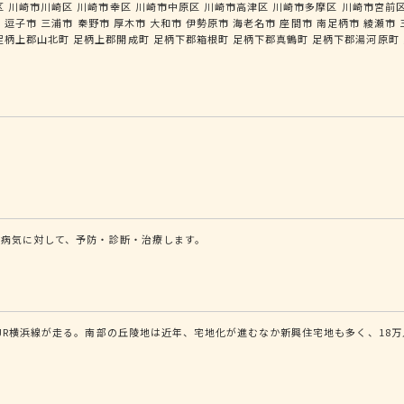
区
川崎市川崎区
川崎市幸区
川崎市中原区
川崎市高津区
川崎市多摩区
川崎市宮前
市
逗子市
三浦市
秦野市
厚木市
大和市
伊勢原市
海老名市
座間市
南足柄市
綾瀬市
足柄上郡山北町
足柄上郡開成町
足柄下郡箱根町
足柄下郡真鶴町
足柄下郡湯河原町
病気に対して、予防・診断・治療します。
R横浜線が走る。南部の丘陵地は近年、宅地化が進むなか新興住宅地も多く、18万人