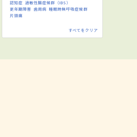
認知症
過敏性腸症候群（IBS）
更年期障害
歯周病
睡眠時無呼吸症候群
片頭痛
すべてをクリア