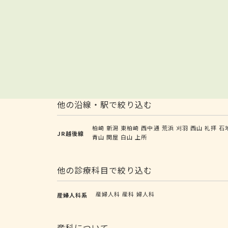
他の沿線・駅で絞り込む
柏崎
新潟
東柏崎
西中通
荒浜
刈羽
西山
礼拝
石
JR越後線
青山
関屋
白山
上所
他の診療科目で絞り込む
産婦人科
産科
婦人科
産婦人科系
産科について