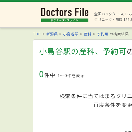
全国のドクター14,38
クリニック・病院 156,
TOP
新潟県
小島谷駅
産科
予約可
の検索結果
小島谷駅の産科、予約可
0
件中
1〜0件を表示
検索条件に当てはまるクリ
再度条件を変