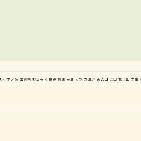
地
小木ノ城
出雲崎
妙法寺
小島谷
桐原
寺泊
分水
粟生津
南吉田
吉田
北吉田
岩室