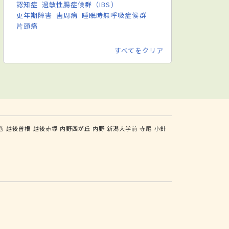
認知症
過敏性腸症候群（IBS）
更年期障害
歯周病
睡眠時無呼吸症候群
片頭痛
すべてをクリア
巻
越後曽根
越後赤塚
内野西が丘
内野
新潟大学前
寺尾
小針