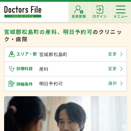
会員登録
ログイン
メニュー
宮城郡松島町の産科、明日予約可
のクリニッ
ク・病院
宮城郡松島町
変更
エリア・駅
診療科目
産科
変更
明日予約可
選択
詳細条件