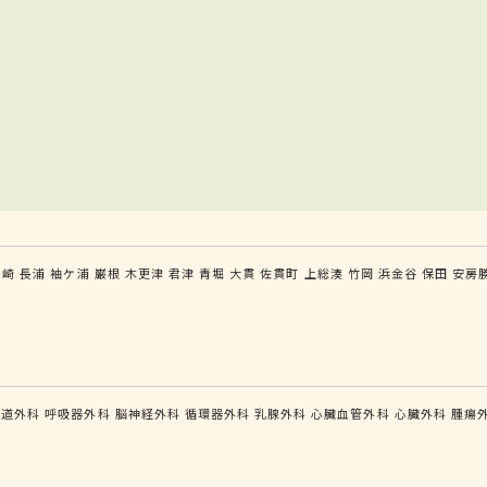
ケ崎
長浦
袖ケ浦
巌根
木更津
君津
青堀
大貫
佐貫町
上総湊
竹岡
浜金谷
保田
安房
食道外科
呼吸器外科
脳神経外科
循環器外科
乳腺外科
心臓血管外科
心臓外科
腫瘍