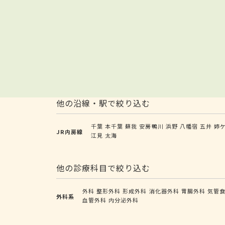
他の沿線・駅で絞り込む
千葉
本千葉
蘇我
安房鴨川
浜野
八幡宿
五井
姉
JR内房線
江見
太海
他の診療科目で絞り込む
外科
整形外科
形成外科
消化器外科
胃腸外科
気管
外科系
血管外科
内分泌外科