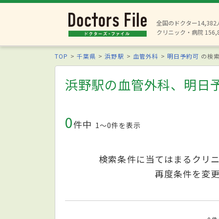
全国のドクター14,38
クリニック・病院 156,
TOP
千葉県
浜野駅
血管外科
明日予約可
の検
浜野駅の血管外科、明日
0
件中
1〜0件を表示
検索条件に当てはまるクリ
再度条件を変