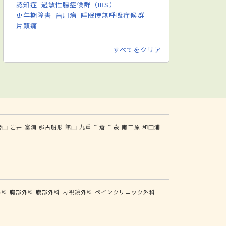
認知症
過敏性腸症候群（IBS）
更年期障害
歯周病
睡眠時無呼吸症候群
片頭痛
すべてをクリア
勝山
岩井
富浦
那古船形
館山
九重
千倉
千歳
南三原
和田浦
外科
胸部外科
腹部外科
内視鏡外科
ペインクリニック外科