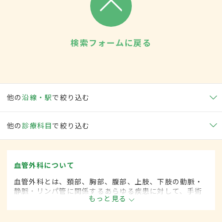
検索フォームに戻る
他の
沿線・駅
で絞り込む
他の
診療科目
で絞り込む
血管外科について
血管外科とは、頚部、胸部、腹部、上肢、下肢の動脈・
静脈・リンパ管に関係するあらゆる疾患に対して、手術
もっと見る
的な方法によって治療する外科の一領域で、血管系をよ
り専門としています。