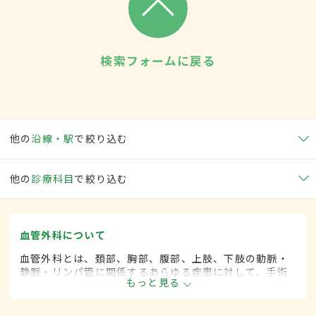
検索フォームに戻る
他の
沿線・駅
で絞り込む
他の
診療科目
で絞り込む
血管外科について
血管外科とは、頚部、胸部、腹部、上肢、下肢の動脈・
静脈・リンパ管に関係するあらゆる疾患に対して、手術
もっと見る
的な方法によって治療する外科の一領域で、血管系をよ
り専門としています。