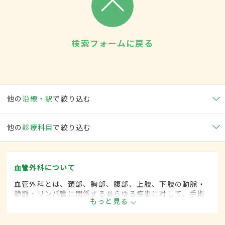
検索フォームに戻る
他の
沿線・駅
で絞り込む
他の
診療科目
で絞り込む
血管外科について
血管外科とは、頚部、胸部、腹部、上肢、下肢の動脈・
静脈・リンパ管に関係するあらゆる疾患に対して、手術
もっと見る
的な方法によって治療する外科の一領域で、血管系をよ
り専門としています。