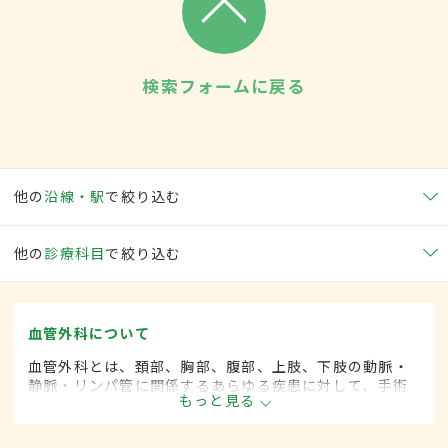
検索フォームに戻る
他の
沿線・駅
で絞り込む
他の
診療科目
で絞り込む
血管外科について
血管外科とは、頚部、胸部、腹部、上肢、下肢の動脈・
静脈・リンパ管に関係するあらゆる疾患に対して、手術
もっと見る
的な方法によって治療する外科の一領域で、血管系をよ
り専門としています。