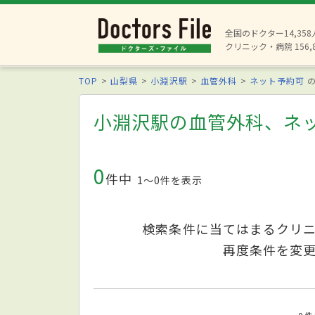
全国のドクター14,35
クリニック・病院 156,
TOP
山梨県
小淵沢駅
血管外科
ネット予約可
の
小淵沢駅の血管外科、ネ
0
件中
1〜0件を表示
検索条件に当てはまるクリ
再度条件を変