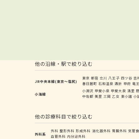
他の沿線・駅で絞り込む
東京
新宿
立川
八王子
四ツ谷
吉
JR中央本線(東京～塩尻)
春日居町
石和温泉
酒折
甲府
竜
小淵沢
甲斐小泉
甲斐大泉
清里
小海線
中佐都
美里
三岡
乙女
東小諸
小
他の診療科目で絞り込む
外科
整形外科
形成外科
消化器外科
胃腸外科
気管
外科系
血管外科
内分泌外科