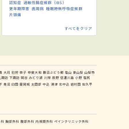
認知症
過敏性腸症候群（IBS）
更年期障害
歯周病
睡眠時無呼吸症候群
片頭痛
すべてをクリア
橋
大月
初狩
笹子
甲斐大和
勝沼ぶどう郷
塩山
東山梨
山梨市
上諏訪
下諏訪
岡谷
みどり湖
川岸
辰野
信濃川島
小野
塩尻
下
青沼
臼田
龍岡城
太田部
中込
滑津
北中込
岩村田
佐久平
外科
胸部外科
腹部外科
内視鏡外科
ペインクリニック外科