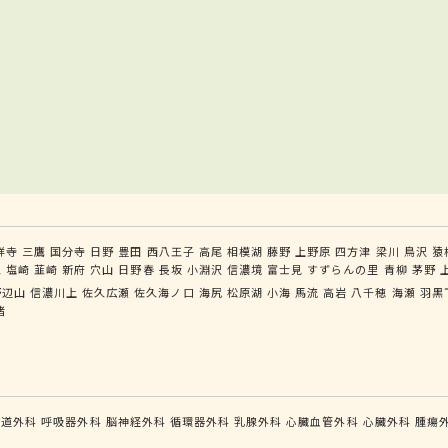
祥寺
三鷹
国分寺
日野
豊田
西八王子
高尾
相模湖
藤野
上野原
四方津
梁川
鳥沢
猿
王
塩崎
韮崎
新府
穴山
日野春
長坂
小淵沢
信濃境
富士見
すずらんの里
青柳
茅野
野辺山
信濃川上
佐久広瀬
佐久海ノ口
海尻
松原湖
小海
馬流
高岩
八千穂
海瀬
羽黒
諸
食道外科
呼吸器外科
脳神経外科
循環器外科
乳腺外科
心臓血管外科
心臓外科
腫瘍