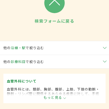
検索フォームに戻る
他の
沿線・駅
で絞り込む
他の
診療科目
で絞り込む
血管外科について
血管外科とは、頚部、胸部、腹部、上肢、下肢の動脈・
静脈・リンパ管に関係するあらゆる疾患に対して、手術
もっと見る
的な方法によって治療する外科の一領域で、血管系をよ
り専門としています。