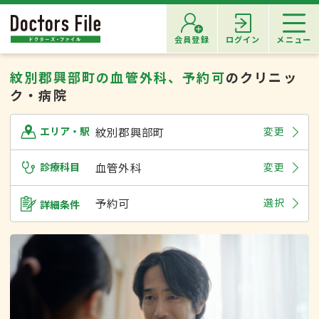
会員登録
ログイン
メニュー
紋別郡興部町の血管外科、予約可
のクリニッ
ク・病院
紋別郡興部町
変更
エリア・駅
診療科目
血管外科
変更
予約可
選択
詳細条件