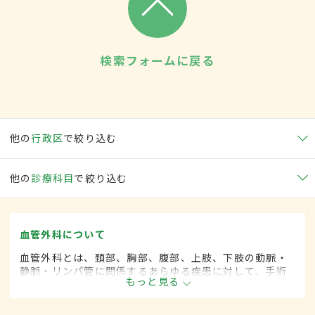
検索フォームに戻る
他の
行政区
で絞り込む
他の
診療科目
で絞り込む
血管外科について
血管外科とは、頚部、胸部、腹部、上肢、下肢の動脈・
静脈・リンパ管に関係するあらゆる疾患に対して、手術
もっと見る
的な方法によって治療する外科の一領域で、血管系をよ
り専門としています。