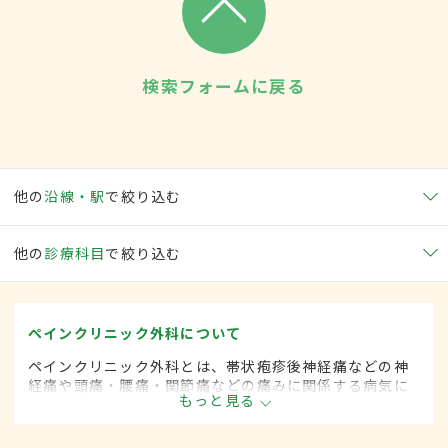
検索フォームに戻る
他の
沿線・駅
で絞り込む
他の
診療科目
で絞り込む
ペインクリニック外科について
ペインクリニック外科とは、帯状疱疹後神経痛などの神
経痛や頭痛・腰痛・関節痛などの痛みに関係する病気に
もっと見る
対して、手術的な方法によって治療する外科の一領域で
す。平成20年4月の制度改正前は、ペインクリニック科
と呼ばれていました。