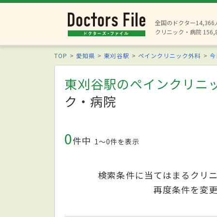
全国のドクター14,36
クリニック・病院 156,
TOP
愛知県
東刈谷駅
ペインクリニック外科
今
東刈谷駅のペインクリニ
ク・病院
0
件中
1〜0件を表示
検索条件に当てはまるクリ
再度条件を変