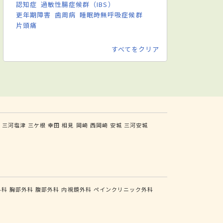
認知症
過敏性腸症候群（IBS）
更年期障害
歯周病
睡眠時無呼吸症候群
片頭痛
すべてをクリア
三河塩津
三ケ根
幸田
相見
岡崎
西岡崎
安城
三河安城
外科
胸部外科
腹部外科
内視鏡外科
ペインクリニック外科