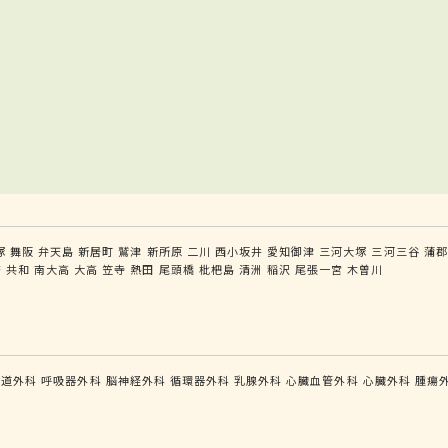
塚
舞阪
弁天島
新居町
鷲津
新所原
二川
西小坂井
愛知御津
三河大塚
三河三谷
蒲郡
府
共和
南大高
大高
笠寺
熱田
尾頭橋
枇杷島
清洲
稲沢
尾張一宮
木曽川
食道外科
呼吸器外科
脳神経外科
循環器外科
乳腺外科
心臓血管外科
心臓外科
腫瘍