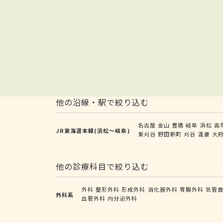
他の沿線・駅で絞り込む
名古屋
金山
豊橋
岐阜
浜松
高
JR東海道本線(浜松～岐阜)
東刈谷
野田新町
刈谷
逢妻
大
他の診療科目で絞り込む
外科
整形外科
形成外科
消化器外科
胃腸外科
気管
外科系
血管外科
内分泌外科