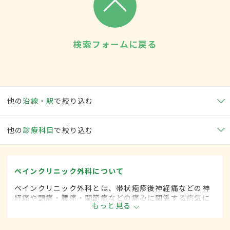
検索フォームに戻る
他の
沿線・駅
で絞り込む
他の
診療科目
で絞り込む
ペインクリニック外科について
ペインクリニック外科とは、帯状疱疹後神経痛などの神
経痛や頭痛・腰痛・関節痛などの痛みに関係する病気に
もっと見る
対して、手術的な方法によって治療する外科の一領域で
す。平成20年4月の制度改正前は、ペインクリニック科
と呼ばれていました。