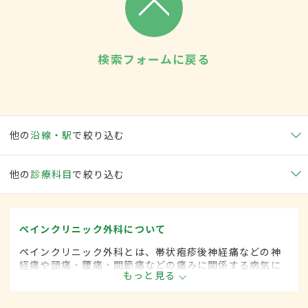
検索フォームに戻る
他の
沿線・駅
で絞り込む
他の
診療科目
で絞り込む
ペインクリニック外科について
ペインクリニック外科とは、帯状疱疹後神経痛などの神
経痛や頭痛・腰痛・関節痛などの痛みに関係する病気に
もっと見る
対して、手術的な方法によって治療する外科の一領域で
す。平成20年4月の制度改正前は、ペインクリニック科
と呼ばれていました。