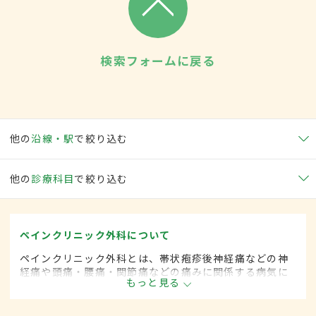
検索フォームに戻る
他の
沿線・駅
で絞り込む
他の
診療科目
で絞り込む
ペインクリニック外科について
ペインクリニック外科とは、帯状疱疹後神経痛などの神
経痛や頭痛・腰痛・関節痛などの痛みに関係する病気に
もっと見る
対して、手術的な方法によって治療する外科の一領域で
す。平成20年4月の制度改正前は、ペインクリニック科
と呼ばれていました。