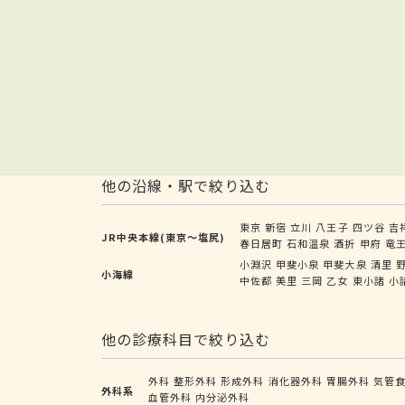
他の沿線・駅で絞り込む
東京
新宿
立川
八王子
四ツ谷
吉
JR中央本線(東京～塩尻)
春日居町
石和温泉
酒折
甲府
竜
小淵沢
甲斐小泉
甲斐大泉
清里
小海線
中佐都
美里
三岡
乙女
東小諸
小
他の診療科目で絞り込む
外科
整形外科
形成外科
消化器外科
胃腸外科
気管
外科系
血管外科
内分泌外科