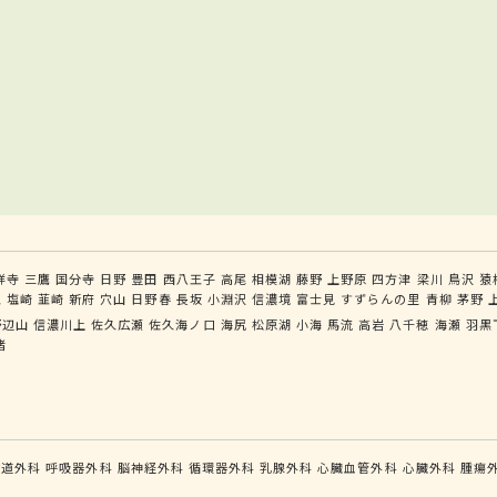
祥寺
三鷹
国分寺
日野
豊田
西八王子
高尾
相模湖
藤野
上野原
四方津
梁川
鳥沢
猿
王
塩崎
韮崎
新府
穴山
日野春
長坂
小淵沢
信濃境
富士見
すずらんの里
青柳
茅野
野辺山
信濃川上
佐久広瀬
佐久海ノ口
海尻
松原湖
小海
馬流
高岩
八千穂
海瀬
羽黒
諸
食道外科
呼吸器外科
脳神経外科
循環器外科
乳腺外科
心臓血管外科
心臓外科
腫瘍