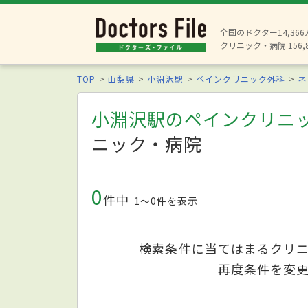
全国のドクター14,36
クリニック・病院 156,
TOP
山梨県
小淵沢駅
ペインクリニック外科
ネ
小淵沢駅のペインクリニ
ニック・病院
0
件中
1〜0件を表示
検索条件に当てはまるクリ
再度条件を変