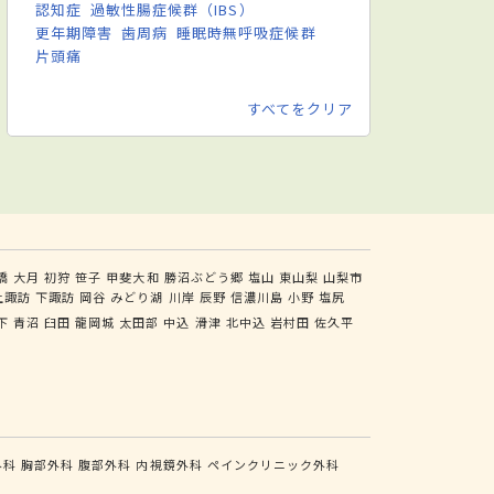
認知症
過敏性腸症候群（IBS）
更年期障害
歯周病
睡眠時無呼吸症候群
片頭痛
すべてをクリア
橋
大月
初狩
笹子
甲斐大和
勝沼ぶどう郷
塩山
東山梨
山梨市
上諏訪
下諏訪
岡谷
みどり湖
川岸
辰野
信濃川島
小野
塩尻
下
青沼
臼田
龍岡城
太田部
中込
滑津
北中込
岩村田
佐久平
外科
胸部外科
腹部外科
内視鏡外科
ペインクリニック外科