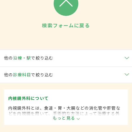
検索フォームに戻る
他の
沿線・駅
で絞り込む
他の
診療科目
で絞り込む
内視鏡外科について
内視鏡外科とは、食道・胃・大腸などの消化管や肝管な
どを内視鏡を用いて、手術的な方法によって治療する外
もっと見る
科の一領域です。胃がん、大腸がん、肺がん、甲状腺が
ん、肝臓がんなどさまざまな領域に広がってきていま
す。