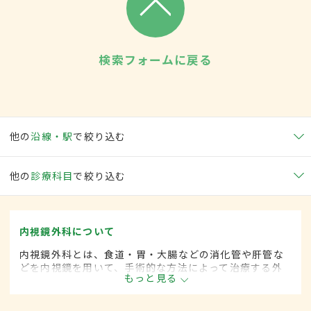
検索フォームに戻る
他の
沿線・駅
で絞り込む
他の
診療科目
で絞り込む
内視鏡外科について
内視鏡外科とは、食道・胃・大腸などの消化管や肝管な
どを内視鏡を用いて、手術的な方法によって治療する外
もっと見る
科の一領域です。胃がん、大腸がん、肺がん、甲状腺が
ん、肝臓がんなどさまざまな領域に広がってきていま
す。