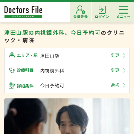
会員登録
ログイン
メニュー
津田山駅の内視鏡外科、今日予約可
のクリニ
ック・病院
津田山駅
変更
エリア・駅
診療科目
内視鏡外科
変更
今日予約可
選択
詳細条件