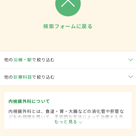
検索フォームに戻る
他の
沿線・駅
で絞り込む
他の
診療科目
で絞り込む
内視鏡外科について
内視鏡外科とは、食道・胃・大腸などの消化管や肝管な
どを内視鏡を用いて、手術的な方法によって治療する外
もっと見る
科の一領域です。胃がん、大腸がん、肺がん、甲状腺が
ん、肝臓がんなどさまざまな領域に広がってきていま
す。