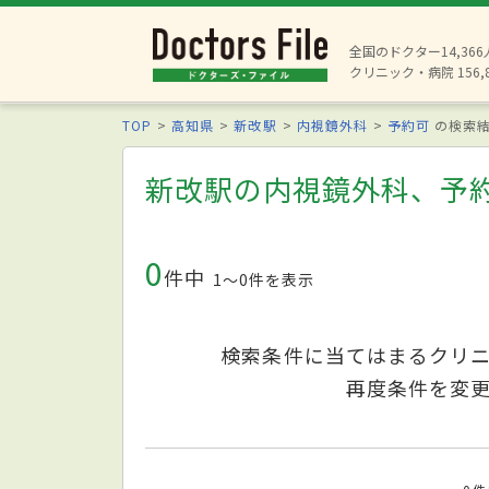
全国のドクター14,36
クリニック・病院 156,
TOP
高知県
新改駅
内視鏡外科
予約可
の検索
新改駅の内視鏡外科、予
0
件中
1〜0件を表示
検索条件に当てはまるクリ
再度条件を変