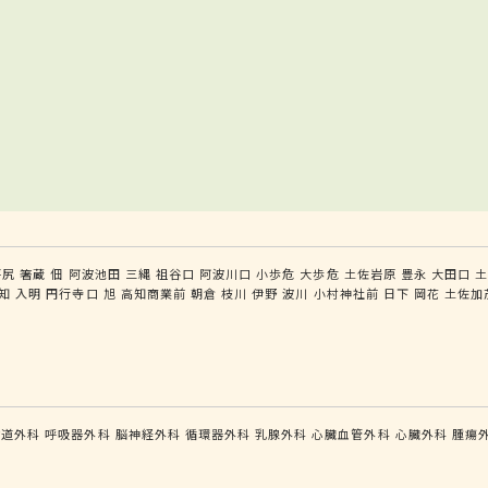
坪尻
箸蔵
佃
阿波池田
三縄
祖谷口
阿波川口
小歩危
大歩危
土佐岩原
豊永
大田口
知
入明
円行寺口
旭
高知商業前
朝倉
枝川
伊野
波川
小村神社前
日下
岡花
土佐加
食道外科
呼吸器外科
脳神経外科
循環器外科
乳腺外科
心臓血管外科
心臓外科
腫瘍