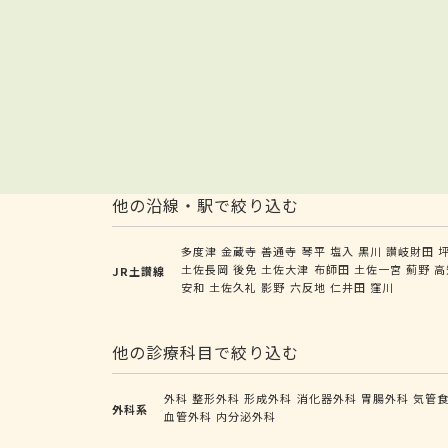
他の沿線・駅で絞り込む
多度津
金蔵寺
善通寺
琴平
塩入
黒川
讃岐財田
土佐長岡
後免
土佐大津
布師田
土佐一宮
薊野
高
JR土讃線
安和
土佐久礼
影野
六反地
仁井田
窪川
他の診療科目で絞り込む
外科
整形外科
形成外科
消化器外科
胃腸外科
気管
外科系
血管外科
内分泌外科