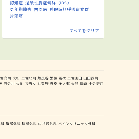
認知症
過敏性腸症候群（IBS）
更年期障害
歯周病
睡眠時無呼吸症候群
片頭痛
すべてをクリア
土佐穴内
大杉
土佐北川
角茂谷
繁藤
新改
土佐山田
山田西町
茂
西佐川
佐川
襟野々
斗賀野
吾桑
多ノ郷
大間
須崎
土佐新荘
外科
胸部外科
腹部外科
内視鏡外科
ペインクリニック外科