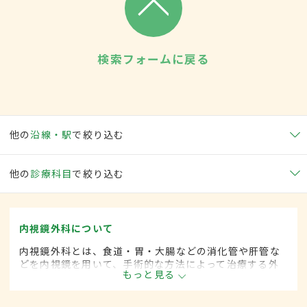
検索フォームに戻る
他の
沿線・駅
で絞り込む
他の
診療科目
で絞り込む
内視鏡外科について
内視鏡外科とは、食道・胃・大腸などの消化管や肝管な
どを内視鏡を用いて、手術的な方法によって治療する外
もっと見る
科の一領域です。胃がん、大腸がん、肺がん、甲状腺が
ん、肝臓がんなどさまざまな領域に広がってきていま
す。