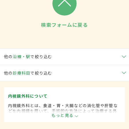
検索フォームに戻る
他の
沿線・駅
で絞り込む
他の
診療科目
で絞り込む
内視鏡外科について
内視鏡外科とは、食道・胃・大腸などの消化管や肝管な
どを内視鏡を用いて、手術的な方法によって治療する外
もっと見る
科の一領域です。胃がん、大腸がん、肺がん、甲状腺が
ん、肝臓がんなどさまざまな領域に広がってきていま
す。