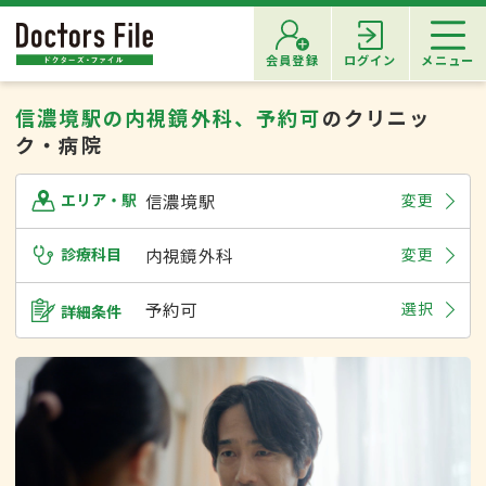
会員登録
ログイン
メニュー
信濃境駅の内視鏡外科、予約可
のクリニッ
ク・病院
信濃境駅
変更
エリア・駅
診療科目
内視鏡外科
変更
予約可
選択
詳細条件