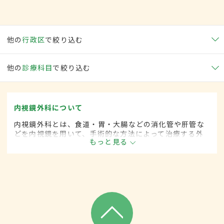
他の
行政区
で絞り込む
他の
診療科目
で絞り込む
内視鏡外科について
内視鏡外科とは、食道・胃・大腸などの消化管や肝管な
どを内視鏡を用いて、手術的な方法によって治療する外
もっと見る
科の一領域です。胃がん、大腸がん、肺がん、甲状腺が
ん、肝臓がんなどさまざまな領域に広がってきていま
す。