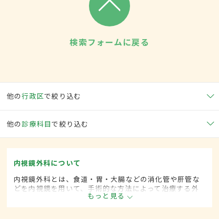
検索フォームに戻る
他の
行政区
で絞り込む
他の
診療科目
で絞り込む
内視鏡外科について
内視鏡外科とは、食道・胃・大腸などの消化管や肝管な
どを内視鏡を用いて、手術的な方法によって治療する外
もっと見る
科の一領域です。胃がん、大腸がん、肺がん、甲状腺が
ん、肝臓がんなどさまざまな領域に広がってきていま
す。