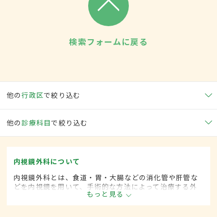
検索フォームに戻る
他の
行政区
で絞り込む
他の
診療科目
で絞り込む
内視鏡外科について
内視鏡外科とは、食道・胃・大腸などの消化管や肝管な
どを内視鏡を用いて、手術的な方法によって治療する外
もっと見る
科の一領域です。胃がん、大腸がん、肺がん、甲状腺が
ん、肝臓がんなどさまざまな領域に広がってきていま
す。