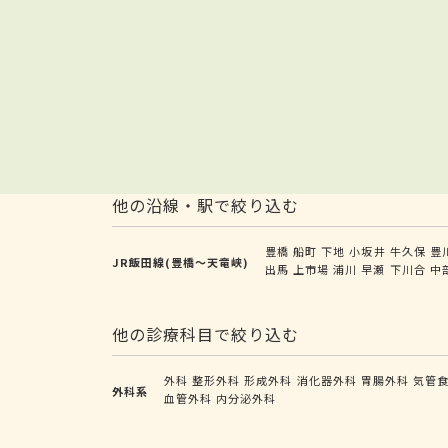
他の沿線・駅で絞り込む
豊橋
船町
下地
小坂井
牛久保
豊
JR飯田線(豊橋～天竜峡)
出馬
上市場
浦川
早瀬
下川合
中
他の診療科目で絞り込む
外科
整形外科
形成外科
消化器外科
胃腸外科
気管
外科系
血管外科
内分泌外科