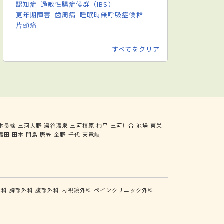
認知症
過敏性腸症候群（IBS）
更年期障害
歯周病
睡眠時無呼吸症候群
片頭痛
すべてをクリア
本長篠
三河大野
湯谷温泉
三河槙原
柿平
三河川合
池場
東栄
温田
田本
門島
唐笠
金野
千代
天竜峡
外科
胸部外科
腹部外科
内視鏡外科
ペインクリニック外科