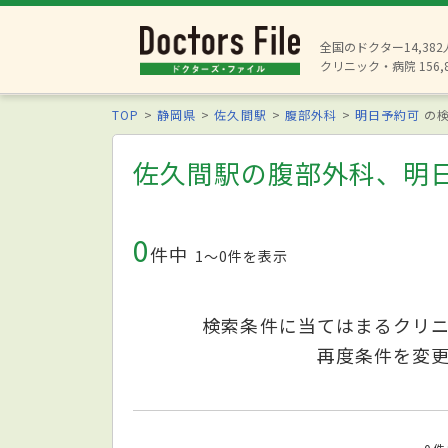
全国のドクター14,38
クリニック・病院 156,
TOP
静岡県
佐久間駅
腹部外科
明日予約可
の検
佐久間駅の腹部外科、明
0
件中
1〜0件を表示
検索条件に当てはまるクリ
再度条件を変