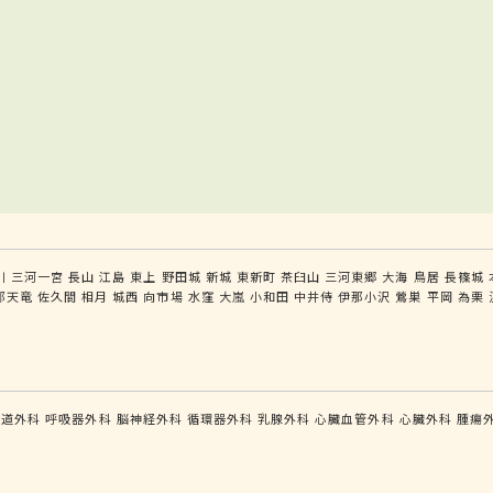
川
三河一宮
長山
江島
東上
野田城
新城
東新町
茶臼山
三河東郷
大海
鳥居
長篠城
部天竜
佐久間
相月
城西
向市場
水窪
大嵐
小和田
中井侍
伊那小沢
鶯巣
平岡
為栗
食道外科
呼吸器外科
脳神経外科
循環器外科
乳腺外科
心臓血管外科
心臓外科
腫瘍