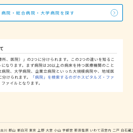
科の病院・総合病院・大学病院を探す
て
療所、医院）」の2つに分けられます。この2つの違いを知るこ
うになります。まず病院は20以上の病床を持つ医療機関のこと
立病院、大学病院、企業立病院といった大規模病院や、地域医
に分けられます。
「病院」を検索するのがホスピタルズ・ファ
・ファイルとなります。
古川
郡山
新白河
東京
上野
大宮
小山
宇都宮
那須塩原
いわて沼宮内
二戸
白石蔵