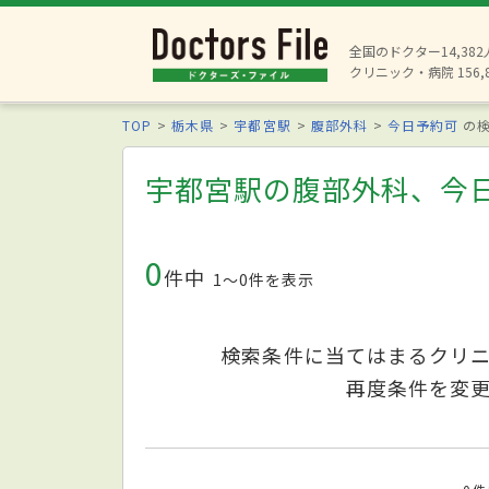
全国のドクター14,38
クリニック・病院 156,
TOP
栃木県
宇都宮駅
腹部外科
今日予約可
の検
宇都宮駅の腹部外科、今
0
件中
1〜0件を表示
検索条件に当てはまるクリ
再度条件を変