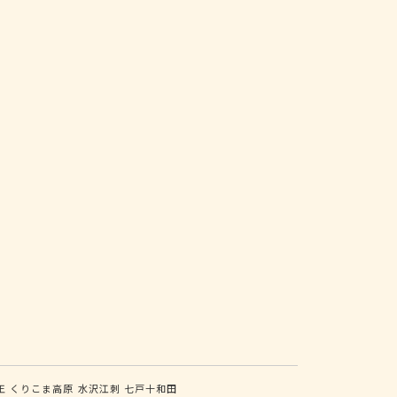
王
くりこま高原
水沢江刺
七戸十和田