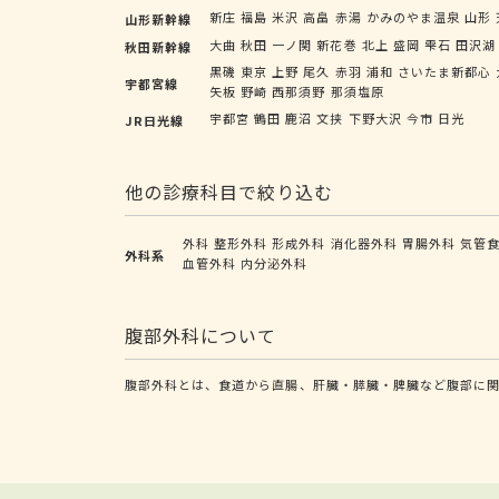
新庄
福島
米沢
高畠
赤湯
かみのやま温泉
山形
山形新幹線
大曲
秋田
一ノ関
新花巻
北上
盛岡
雫石
田沢湖
秋田新幹線
黒磯
東京
上野
尾久
赤羽
浦和
さいたま新都心
宇都宮線
矢板
野崎
西那須野
那須塩原
宇都宮
鶴田
鹿沼
文挟
下野大沢
今市
日光
JR日光線
他の診療科目で絞り込む
外科
整形外科
形成外科
消化器外科
胃腸外科
気管
外科系
血管外科
内分泌外科
腹部外科について
腹部外科とは、食道から直腸、肝臓・膵臓・脾臓など腹部に関