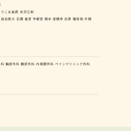
原
くりこま高原
水沢江刺
自治医大
石橋
雀宮
宇都宮
岡本
宝積寺
氏家
蒲須坂
片岡
外科
胸部外科
腹部外科
内視鏡外科
ペインクリニック外科