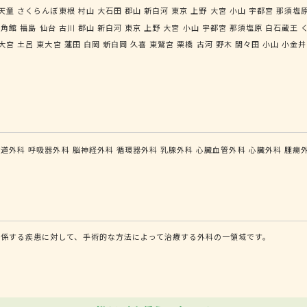
天童
さくらんぼ東根
村山
大石田
郡山
新白河
東京
上野
大宮
小山
宇都宮
那須塩
角館
福島
仙台
古川
郡山
新白河
東京
上野
大宮
小山
宇都宮
那須塩原
白石蔵王
大宮
土呂
東大宮
蓮田
白岡
新白岡
久喜
東鷲宮
栗橋
古河
野木
間々田
小山
小金井
食道外科
呼吸器外科
脳神経外科
循環器外科
乳腺外科
心臓血管外科
心臓外科
腫瘍
係する疾患に対して、手術的な方法によって治療する外科の一領域です。