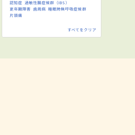
認知症
過敏性腸症候群（IBS）
更年期障害
歯周病
睡眠時無呼吸症候群
片頭痛
すべてをクリア