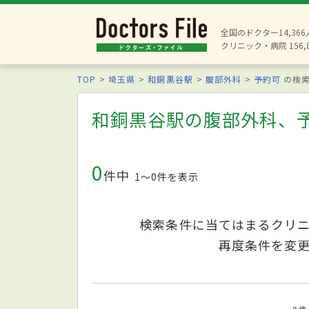
全国のドクター14,36
クリニック・病院 156,
TOP
埼玉県
和銅黒谷駅
腹部外科
予約可
の検
和銅黒谷駅の腹部外科、
0
件中
1〜0件を表示
検索条件に当てはまるクリ
再度条件を変