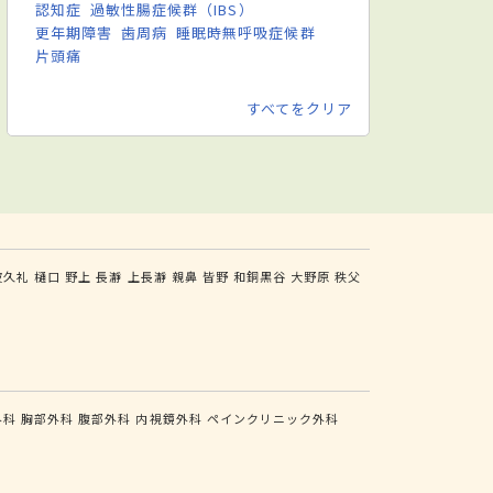
認知症
過敏性腸症候群（IBS）
更年期障害
歯周病
睡眠時無呼吸症候群
片頭痛
すべてをクリア
波久礼
樋口
野上
長瀞
上長瀞
親鼻
皆野
和銅黒谷
大野原
秩父
外科
胸部外科
腹部外科
内視鏡外科
ペインクリニック外科