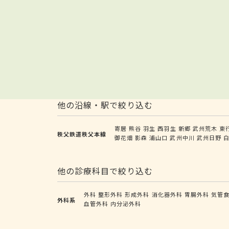
他の沿線・駅で絞り込む
寄居
熊谷
羽生
西羽生
新郷
武州荒木
東
秩父鉄道秩父本線
御花畑
影森
浦山口
武州中川
武州日野
他の診療科目で絞り込む
外科
整形外科
形成外科
消化器外科
胃腸外科
気管
外科系
血管外科
内分泌外科