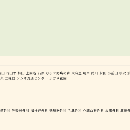
行田
行田市
持田
上熊谷
石原
ひろせ野鳥の森
大麻生
明戸
武川
永田
小前田
桜沢
白久
三峰口
ソシオ流通センター
ふかや花園
食道外科
呼吸器外科
脳神経外科
循環器外科
乳腺外科
心臓血管外科
心臓外科
腫瘍