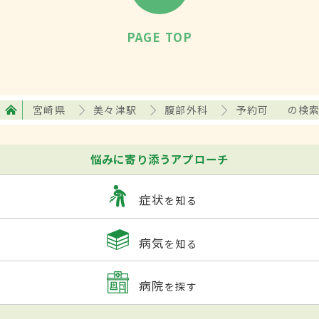
PAGE TOP
宮崎県
美々津駅
腹部外科
予約可
の検
悩みに寄り添うアプローチ
症状
を知る
病気
を知る
病院
を探す