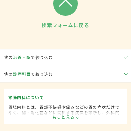
検索フォームに戻る
他の
沿線・駅
で絞り込む
他の
診療科目
で絞り込む
胃腸内科について
胃腸内科とは、胃部不快感や痛みなどの胃の症状だけで
なく、腸・消化管などに関係する病気を診断し、外科的
もっと見る
処置によらずに治療する内科の一領域です。平成20年4
月の制度改正前は、胃腸科と呼ばれていました。