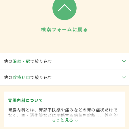
検索フォームに戻る
他の
沿線・駅
で絞り込む
他の
診療科目
で絞り込む
胃腸内科について
胃腸内科とは、胃部不快感や痛みなどの胃の症状だけで
なく、腸・消化管などに関係する病気を診断し、外科的
もっと見る
処置によらずに治療する内科の一領域です。平成20年4
月の制度改正前は、胃腸科と呼ばれていました。