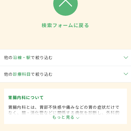
検索フォームに戻る
他の
沿線・駅
で絞り込む
他の
診療科目
で絞り込む
胃腸内科について
胃腸内科とは、胃部不快感や痛みなどの胃の症状だけで
なく、腸・消化管などに関係する病気を診断し、外科的
もっと見る
処置によらずに治療する内科の一領域です。平成20年4
月の制度改正前は、胃腸科と呼ばれていました。