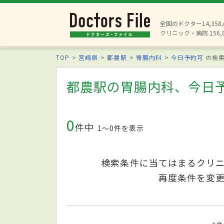
全国のドクター14,35
クリニック・病院 156,
TOP
宮崎県
都農駅
胃腸内科
今日予約可
の検
都農駅の胃腸内科、今日
0
件中
1〜0件を表示
検索条件に当てはまるクリ
再度条件を変