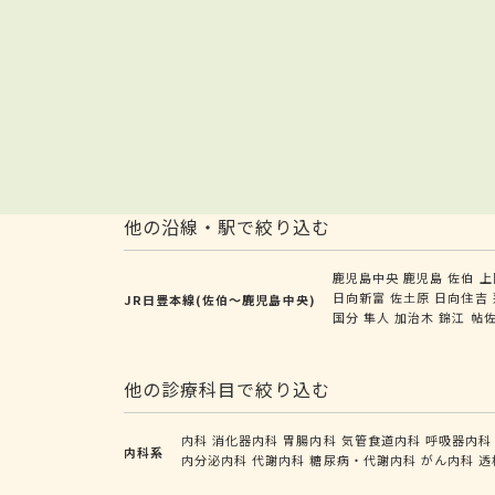
他の沿線・駅で絞り込む
鹿児島中央
鹿児島
佐伯
上
日向新富
佐土原
日向住吉
JR日豊本線(佐伯～鹿児島中央)
国分
隼人
加治木
錦江
帖
他の診療科目で絞り込む
内科
消化器内科
胃腸内科
気管食道内科
呼吸器内科
内科系
内分泌内科
代謝内科
糖尿病・代謝内科
がん内科
透