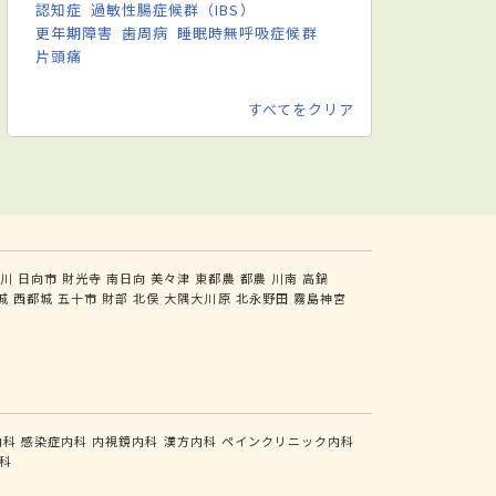
認知症
過敏性腸症候群（IBS）
更年期障害
歯周病
睡眠時無呼吸症候群
片頭痛
すべてをクリア
川
日向市
財光寺
南日向
美々津
東都農
都農
川南
高鍋
城
西都城
五十市
財部
北俣
大隅大川原
北永野田
霧島神宮
内科
感染症内科
内視鏡内科
漢方内科
ペインクリニック内科
科