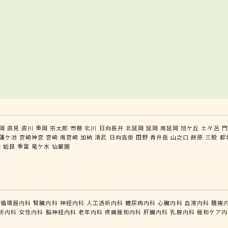
岡
直見
直川
重岡
宗太郎
市棚
北川
日向長井
北延岡
延岡
南延岡
旭ケ丘
土々呂
門
蓮ケ池
宮崎神宮
宮崎
南宮崎
加納
清武
日向沓掛
田野
青井岳
山之口
餅原
三股
都
佐
姶良
重富
竜ケ水
仙巌園
循環器内科
腎臓内科
神経内科
人工透析内科
糖尿病内科
心臓内科
血液内科
腫瘍
析内科
女性内科
脳神経内科
老年内科
疼痛緩和内科
肝臓内科
乳腺内科
緩和ケア内