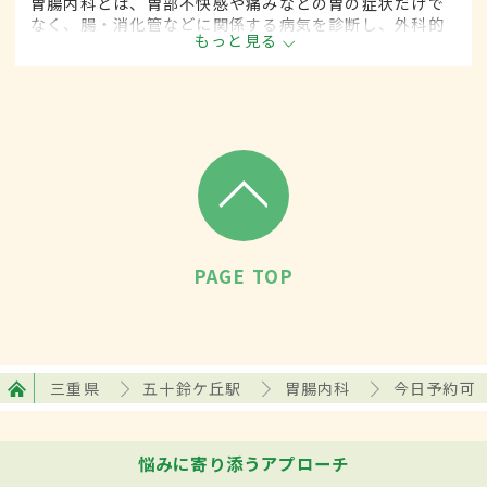
胃腸内科とは、胃部不快感や痛みなどの胃の症状だけで
なく、腸・消化管などに関係する病気を診断し、外科的
もっと見る
処置によらずに治療する内科の一領域です。平成20年4
月の制度改正前は、胃腸科と呼ばれていました。
PAGE TOP
三重県
五十鈴ケ丘駅
胃腸内科
今日予約可
悩みに寄り添うアプローチ