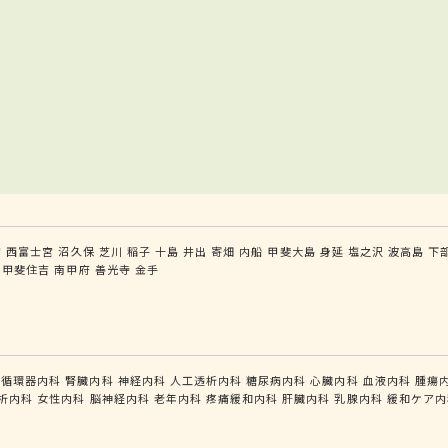
宮
西富士宮
沼久保
芝川
稲子
十島
井出
寄畑
内船
甲斐大島
身延
塩之沢
波高島
下
甲斐住吉
南甲府
善光寺
金手
循環器内科
腎臓内科
神経内科
人工透析内科
糖尿病内科
心臓内科
血液内科
腫瘍
析内科
女性内科
脳神経内科
老年内科
疼痛緩和内科
肝臓内科
乳腺内科
緩和ケア内