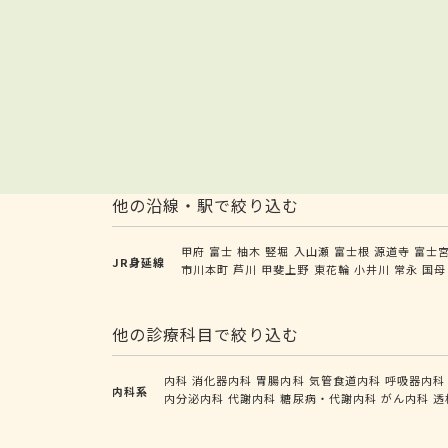
他の沿線・駅で絞り込む
甲府
富士
柚木
竪堀
入山瀬
富士根
源道寺
富士
JR身延線
市川本町
芦川
甲斐上野
東花輪
小井川
常永
国母
他の診療科目で絞り込む
内科
消化器内科
胃腸内科
気管食道内科
呼吸器内科
内科系
内分泌内科
代謝内科
糖尿病・代謝内科
がん内科
透