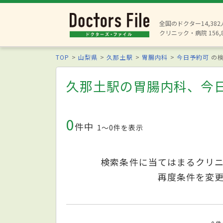
全国のドクター14,38
クリニック・病院 156,
TOP
山梨県
久那土駅
胃腸内科
今日予約可
の検
久那土駅の胃腸内科、今
0
件中
1〜0件を表示
検索条件に当てはまるクリ
再度条件を変