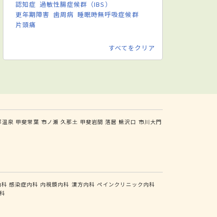
認知症
過敏性腸症候群（IBS）
更年期障害
歯周病
睡眠時無呼吸症候群
片頭痛
すべてをクリア
部温泉
甲斐常葉
市ノ瀬
久那土
甲斐岩間
落居
鰍沢口
市川大門
内科
感染症内科
内視鏡内科
漢方内科
ペインクリニック内科
科