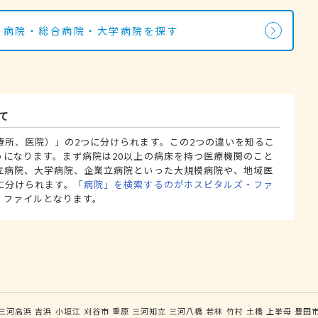
科の病院・総合病院・大学病院を探す
て
療所、医院）」の2つに分けられます。この2つの違いを知るこ
うになります。まず病院は20以上の病床を持つ医療機関のこと
立病院、大学病院、企業立病院といった大規模病院や、地域医
に分けられます。
「病院」を検索するのがホスピタルズ・ファ
・ファイルとなります。
三河高浜
吉浜
小垣江
刈谷市
重原
三河知立
三河八橋
若林
竹村
土橋
上挙母
豊田