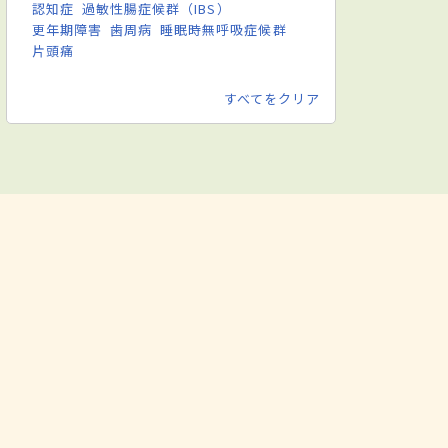
認知症
過敏性腸症候群（IBS）
更年期障害
歯周病
睡眠時無呼吸症候群
片頭痛
すべてをクリア