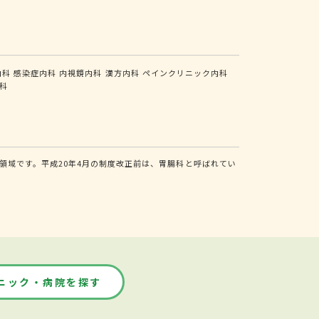
内科
感染症内科
内視鏡内科
漢方内科
ペインクリニック内科
科
域です。平成20年4月の制度改正前は、胃腸科と呼ばれてい
ニック・病院を探す