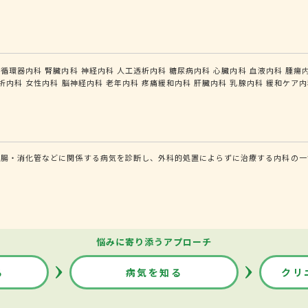
循環器内科
腎臓内科
神経内科
人工透析内科
糖尿病内科
心臓内科
血液内科
腫瘍
析内科
女性内科
脳神経内科
老年内科
疼痛緩和内科
肝臓内科
乳腺内科
緩和ケア内
腸・消化管などに関係する病気を診断し、外科的処置によらずに治療する内科の一領
悩みに寄り添うアプローチ
る
病気を知る
クリ