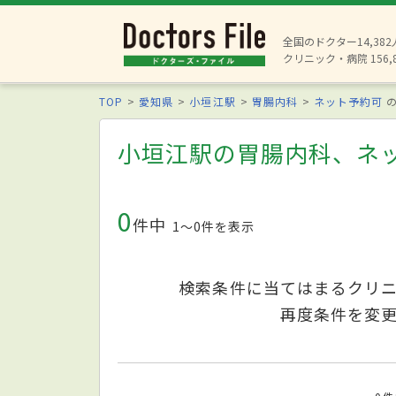
全国のドクター14,38
クリニック・病院 156,
TOP
愛知県
小垣江駅
胃腸内科
ネット予約可
の
小垣江駅の胃腸内科、ネ
0
件中
1〜0件を表示
検索条件に当てはまるクリ
再度条件を変