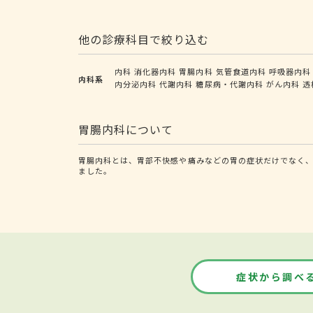
他の診療科目で絞り込む
内科
消化器内科
胃腸内科
気管食道内科
呼吸器内科
内科系
内分泌内科
代謝内科
糖尿病・代謝内科
がん内科
透
胃腸内科について
胃腸内科とは、胃部不快感や痛みなどの胃の症状だけでなく、
ました。
症状から調べ