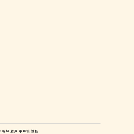
市
梅坪
越戸
平戸橋
猿投