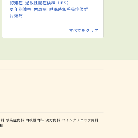
認知症
過敏性腸症候群（IBS）
更年期障害
歯周病
睡眠時無呼吸症候群
片頭痛
すべてをクリア
内科
感染症内科
内視鏡内科
漢方内科
ペインクリニック内科
科