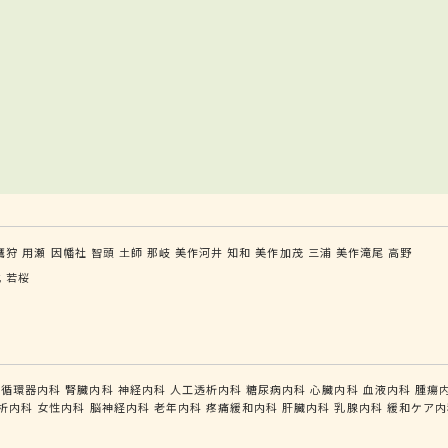
鷹狩
用瀬
因幡社
智頭
土師
那岐
美作河井
知和
美作加茂
三浦
美作滝尾
高野
比
若桜
循環器内科
腎臓内科
神経内科
人工透析内科
糖尿病内科
心臓内科
血液内科
腫瘍
析内科
女性内科
脳神経内科
老年内科
疼痛緩和内科
肝臓内科
乳腺内科
緩和ケア内