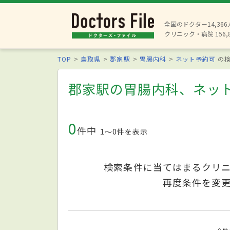
全国のドクター14,36
クリニック・病院 156,
TOP
鳥取県
郡家駅
胃腸内科
ネット予約可
の検
郡家駅の胃腸内科、ネッ
0
件中
1〜0件を表示
検索条件に当てはまるクリ
再度条件を変