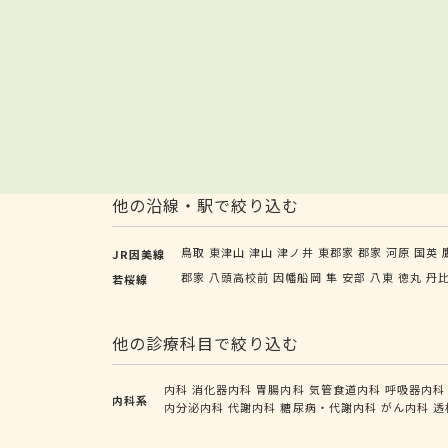
他の沿線・駅で絞り込む
鳥取
東津山
津山
津ノ井
東郡家
郡家
河原
国英
JR因美線
郡家
八頭高校前
因幡船岡
隼
安部
八東
徳丸
丹
若桜線
他の診療科目で絞り込む
内科
消化器内科
胃腸内科
気管食道内科
呼吸器内科
内科系
内分泌内科
代謝内科
糖尿病・代謝内科
がん内科
透