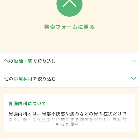
検索フォームに戻る
他の
沿線・駅
で絞り込む
他の
診療科目
で絞り込む
胃腸内科について
胃腸内科とは、胃部不快感や痛みなどの胃の症状だけで
なく、腸・消化管などに関係する病気を診断し、外科的
もっと見る
処置によらずに治療する内科の一領域です。平成20年4
月の制度改正前は、胃腸科と呼ばれていました。