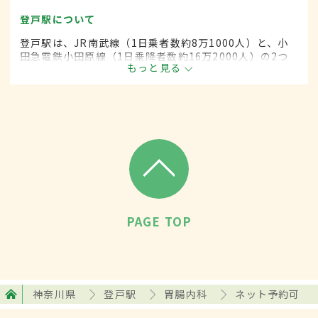
登戸駅について
登戸駅は、JR南武線（1日乗者数約8万1000人）と、小
田急電鉄小田原線（1日乗降者数約16万2000人）の2つ
もっと見る
がある。周辺には小田急線に沿って商店街があり、下り
側は隣駅の向ヶ丘遊園駅まで店舗が続いている。
PAGE TOP
神奈川県
登戸駅
胃腸内科
ネット予約可