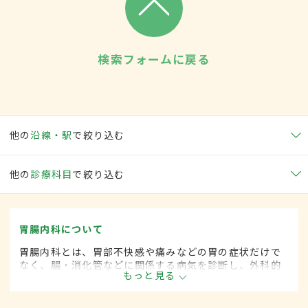
検索フォームに戻る
他の
沿線・駅
で絞り込む
他の
診療科目
で絞り込む
胃腸内科について
胃腸内科とは、胃部不快感や痛みなどの胃の症状だけで
なく、腸・消化管などに関係する病気を診断し、外科的
もっと見る
処置によらずに治療する内科の一領域です。平成20年4
月の制度改正前は、胃腸科と呼ばれていました。