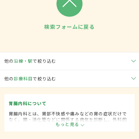
検索フォームに戻る
他の
沿線・駅
で絞り込む
他の
診療科目
で絞り込む
胃腸内科について
胃腸内科とは、胃部不快感や痛みなどの胃の症状だけで
なく、腸・消化管などに関係する病気を診断し、外科的
もっと見る
処置によらずに治療する内科の一領域です。平成20年4
月の制度改正前は、胃腸科と呼ばれていました。