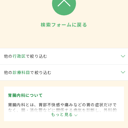
検索フォームに戻る
他の
行政区
で絞り込む
他の
診療科目
で絞り込む
胃腸内科について
胃腸内科とは、胃部不快感や痛みなどの胃の症状だけで
なく、腸・消化管などに関係する病気を診断し、外科的
もっと見る
処置によらずに治療する内科の一領域です。平成20年4
月の制度改正前は、胃腸科と呼ばれていました。