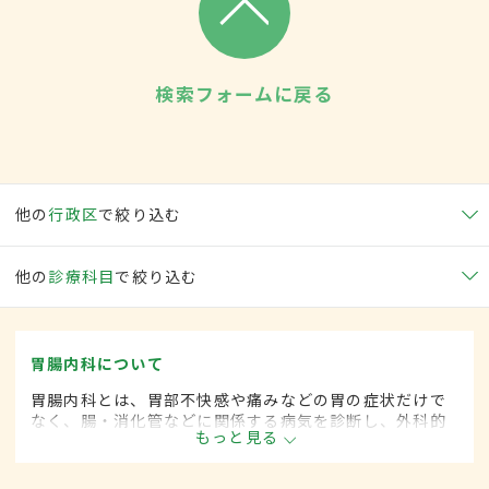
検索フォームに戻る
他の
行政区
で絞り込む
他の
診療科目
で絞り込む
胃腸内科について
胃腸内科とは、胃部不快感や痛みなどの胃の症状だけで
なく、腸・消化管などに関係する病気を診断し、外科的
もっと見る
処置によらずに治療する内科の一領域です。平成20年4
月の制度改正前は、胃腸科と呼ばれていました。