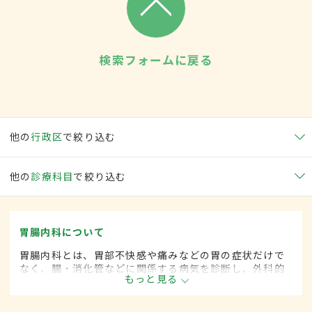
検索フォームに戻る
他の
行政区
で絞り込む
他の
診療科目
で絞り込む
胃腸内科について
胃腸内科とは、胃部不快感や痛みなどの胃の症状だけで
なく、腸・消化管などに関係する病気を診断し、外科的
もっと見る
処置によらずに治療する内科の一領域です。平成20年4
月の制度改正前は、胃腸科と呼ばれていました。