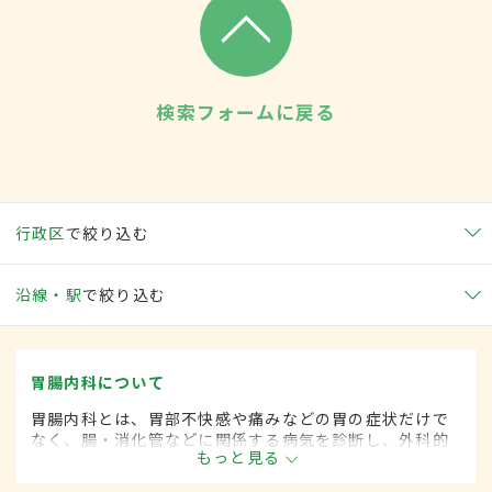
検索フォームに戻る
行政区
で絞り込む
沿線・駅
で絞り込む
胃腸内科について
胃腸内科とは、胃部不快感や痛みなどの胃の症状だけで
なく、腸・消化管などに関係する病気を診断し、外科的
もっと見る
処置によらずに治療する内科の一領域です。平成20年4
月の制度改正前は、胃腸科と呼ばれていました。