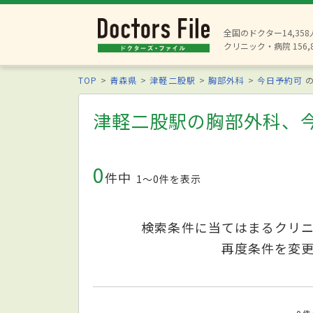
全国のドクター14,35
クリニック・病院 156,
TOP
青森県
津軽二股駅
胸部外科
今日予約可
の
津軽二股駅の胸部外科、
0
件中
1〜0件を表示
検索条件に当てはまるクリ
再度条件を変