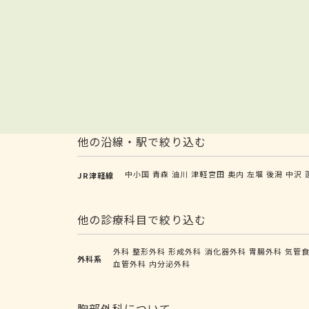
他の沿線・駅で絞り込む
中小国
青森
油川
津軽宮田
奥内
左堰
後潟
中沢
JR津軽線
他の診療科目で絞り込む
外科
整形外科
形成外科
消化器外科
胃腸外科
気管
外科系
血管外科
内分泌外科
胸部外科について