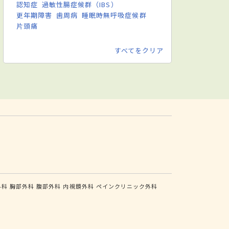
認知症
過敏性腸症候群（IBS）
更年期障害
歯周病
睡眠時無呼吸症候群
片頭痛
すべてをクリア
外科
胸部外科
腹部外科
内視鏡外科
ペインクリニック外科