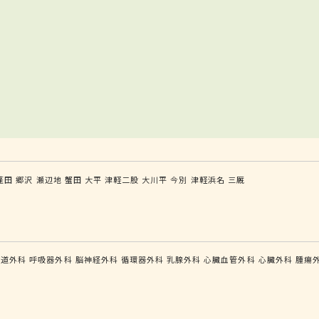
蓬田
郷沢
瀬辺地
蟹田
大平
津軽二股
大川平
今別
津軽浜名
三厩
食道外科
呼吸器外科
脳神経外科
循環器外科
乳腺外科
心臓血管外科
心臓外科
腫瘍