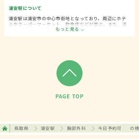
浦安駅について
浦安駅は浦安市の中心市街地となっており、周辺にホテ
ルやスーパーマーケット、飲食店などが並ぶ。また、近
もっと見る
くに人気リゾート施設のある駅としても知られ、直通の
バスが出ている。1日の平均乗降者数は約7万8000人。
PAGE TOP
鳥取県
浦安駅
胸部外科
今日予約可
の