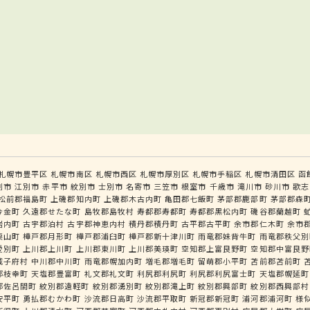
札幌市豊平区
札幌市南区
札幌市西区
札幌市厚別区
札幌市手稲区
札幌市清田区
函
別市
江別市
赤平市
紋別市
士別市
名寄市
三笠市
根室市
千歳市
滝川市
砂川市
歌志
松前郡福島町
上磯郡知内町
上磯郡木古内町
亀田郡七飯町
茅部郡鹿部町
茅部郡森
今金町
久遠郡せたな町
島牧郡島牧村
寿都郡寿都町
寿都郡黒松内町
磯谷郡蘭越町
岩内町
古宇郡泊村
古宇郡神恵内村
積丹郡積丹町
古平郡古平町
余市郡仁木町
余市
栗山町
樺戸郡月形町
樺戸郡浦臼町
樺戸郡新十津川町
雨竜郡妹背牛町
雨竜郡秩父別
愛別町
上川郡上川町
上川郡東川町
上川郡美瑛町
空知郡上富良野町
空知郡中富良野
威子府村
中川郡中川町
雨竜郡幌加内町
増毛郡増毛町
留萌郡小平町
苫前郡苫前町
郡枝幸町
天塩郡豊富町
礼文郡礼文町
利尻郡利尻町
利尻郡利尻富士町
天塩郡幌延町
郡佐呂間町
紋別郡遠軽町
紋別郡湧別町
紋別郡滝上町
紋別郡興部町
紋別郡西興部村
安平町
勇払郡むかわ町
沙流郡日高町
沙流郡平取町
新冠郡新冠町
浦河郡浦河町
様