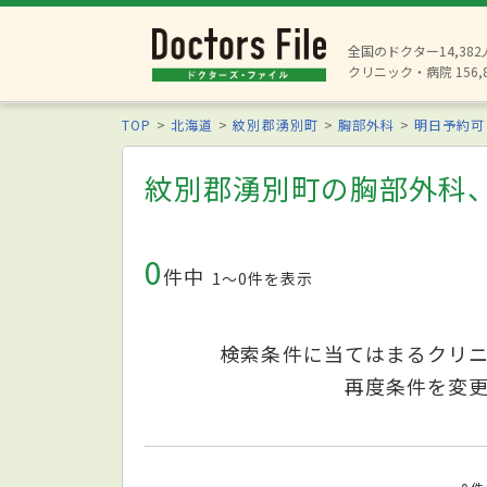
全国のドクター14,38
クリニック・病院 156,
TOP
北海道
紋別郡湧別町
胸部外科
明日予約可
紋別郡湧別町の胸部外科
0
件中
1〜0件を表示
検索条件に当てはまるクリ
再度条件を変