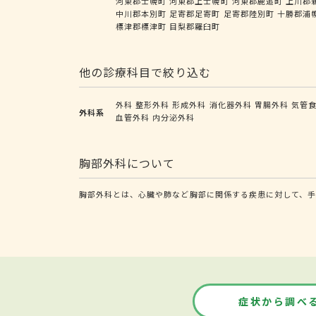
河東郡士幌町
河東郡上士幌町
河東郡鹿追町
上川郡
中川郡本別町
足寄郡足寄町
足寄郡陸別町
十勝郡浦
標津郡標津町
目梨郡羅臼町
他の診療科目で絞り込む
外科
整形外科
形成外科
消化器外科
胃腸外科
気管
外科系
血管外科
内分泌外科
胸部外科について
胸部外科とは、心臓や肺など胸部に関係する疾患に対して、手
症状から調べ