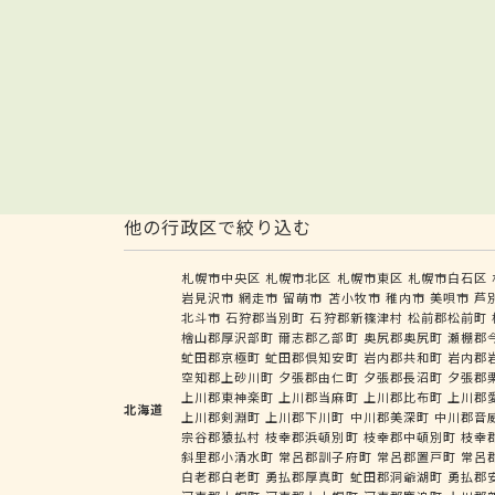
他の行政区で絞り込む
札幌市中央区
札幌市北区
札幌市東区
札幌市白石区
岩見沢市
網走市
留萌市
苫小牧市
稚内市
美唄市
芦
北斗市
石狩郡当別町
石狩郡新篠津村
松前郡松前町
檜山郡厚沢部町
爾志郡乙部町
奥尻郡奥尻町
瀬棚郡
虻田郡京極町
虻田郡倶知安町
岩内郡共和町
岩内郡
空知郡上砂川町
夕張郡由仁町
夕張郡長沼町
夕張郡
上川郡東神楽町
上川郡当麻町
上川郡比布町
上川郡
北海道
上川郡剣淵町
上川郡下川町
中川郡美深町
中川郡音
宗谷郡猿払村
枝幸郡浜頓別町
枝幸郡中頓別町
枝幸
斜里郡小清水町
常呂郡訓子府町
常呂郡置戸町
常呂
白老郡白老町
勇払郡厚真町
虻田郡洞爺湖町
勇払郡