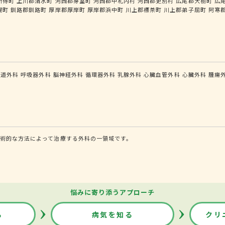
新得町
上川郡清水町
河西郡芽室町
河西郡中札内村
河西郡更別村
広尾郡大樹町
広
幌町
釧路郡釧路町
厚岸郡厚岸町
厚岸郡浜中町
川上郡標茶町
川上郡弟子屈町
阿寒
食道外科
呼吸器外科
脳神経外科
循環器外科
乳腺外科
心臓血管外科
心臓外科
腫瘍
術的な方法によって治療する外科の一領域です。
悩みに寄り添うアプローチ
る
病気を知る
クリ