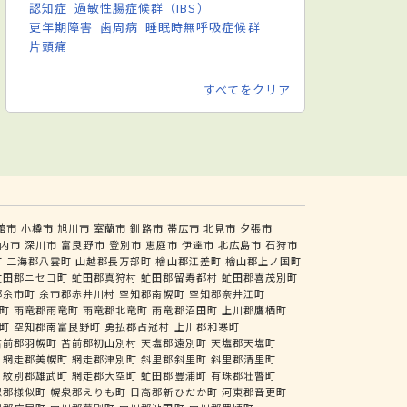
認知症
過敏性腸症候群（IBS）
更年期障害
歯周病
睡眠時無呼吸症候群
片頭痛
すべてをクリア
館市
小樽市
旭川市
室蘭市
釧路市
帯広市
北見市
夕張市
内市
深川市
富良野市
登別市
恵庭市
伊達市
北広島市
石狩市
町
二海郡八雲町
山越郡長万部町
檜山郡江差町
檜山郡上ノ国町
虻田郡ニセコ町
虻田郡真狩村
虻田郡留寿都村
虻田郡喜茂別町
郡余市町
余市郡赤井川村
空知郡南幌町
空知郡奈井江町
町
雨竜郡雨竜町
雨竜郡北竜町
雨竜郡沼田町
上川郡鷹栖町
町
空知郡南富良野町
勇払郡占冠村
上川郡和寒町
苫前郡羽幌町
苫前郡初山別村
天塩郡遠別町
天塩郡天塩町
網走郡美幌町
網走郡津別町
斜里郡斜里町
斜里郡清里町
紋別郡雄武町
網走郡大空町
虻田郡豊浦町
有珠郡壮瞥町
似郡様似町
幌泉郡えりも町
日高郡新ひだか町
河東郡音更町