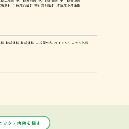
尾郡広尾町
中川郡幕別町
中川郡池田町
中川郡豊頃町
郡鶴居村
白糠郡白糠町
野付郡別海町
標津郡中標津町
外科
胸部外科
腹部外科
内視鏡外科
ペインクリニック外科
ニック・病院を探す