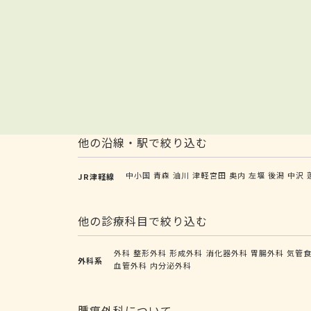
他の沿線・駅で絞り込む
中小国
青森
油川
津軽宮田
奥内
左堰
後潟
中沢
JR津軽線
他の診療科目で絞り込む
外科
整形外科
形成外科
消化器外科
胃腸外科
気管
外科系
血管外科
内分泌外科
腫瘍外科について