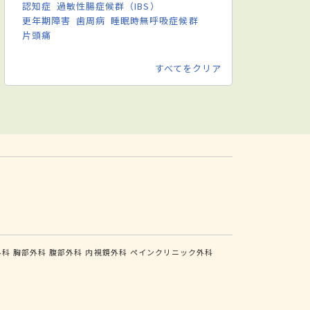
認知症
過敏性腸症候群（IBS）
更年期障害
歯周病
睡眠時無呼吸症候群
片頭痛
すべてをクリア
外科
胸部外科
腹部外科
内視鏡外科
ペインクリニック外科