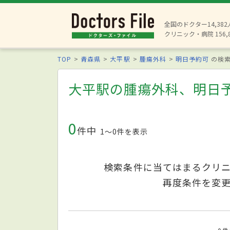
全国のドクター14,38
クリニック・病院 156,
TOP
青森県
大平駅
腫瘍外科
明日予約可
の検
大平駅の腫瘍外科、明日
0
件中
1〜0件を表示
検索条件に当てはまるクリ
再度条件を変