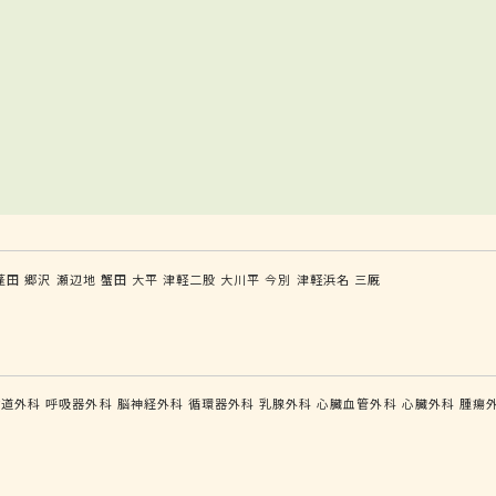
蓬田
郷沢
瀬辺地
蟹田
大平
津軽二股
大川平
今別
津軽浜名
三厩
食道外科
呼吸器外科
脳神経外科
循環器外科
乳腺外科
心臓血管外科
心臓外科
腫瘍